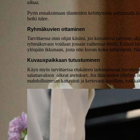
alkua.
Pyrin ennakoimaan tilanteiden kehittymistä asettumalla 
hetki tulee.
Ryhmäkuvien ottaminen
Tarvittaessa otan ohjat käsiini, jos kuvattavia tarvitse
ryhmäkuvaus voidaan jossain vaiheessa tehdä. Eräissä häis
ylöspäin ikkunaan, josta otin kuvan koko juhlaväestä. Näi
Kuvauspaikkaan tutustuminen
Käyn myös tarvittaessa etukäteen tarkistamassa kuvattava
salamavaloon oikeat asetukset. Jos tilaisuuden ohjelma o
mahdollisimman kattavasti ja kertovasti kuvillani, vaikkak